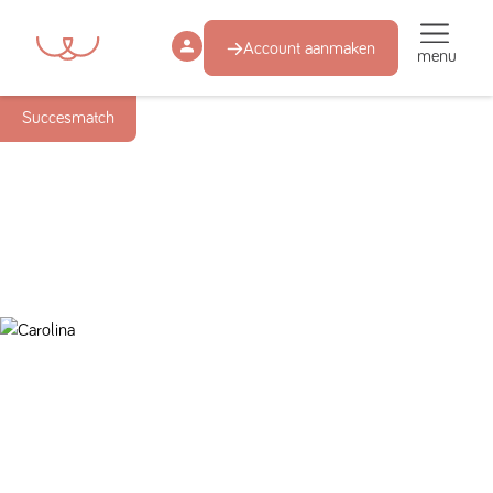
Account aanmaken
menu
Succesmatch