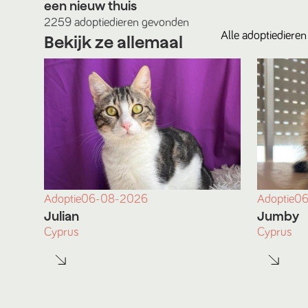
een nieuw thuis
2259
adoptiedieren
gevonden
Alle
adoptiedieren
Bekijk ze allemaal
Adoptie
06-08-2026
Adoptie
06
Julian
Jumby
Cyprus
Cyprus