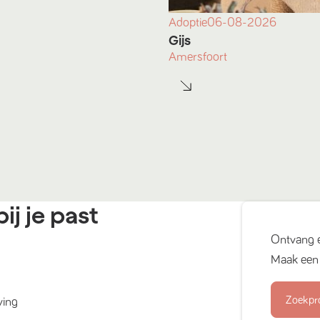
Adoptie
06-08-2026
Gijs
Amersfoort
ij je past
Ontvang 
Maak een 
Zoekpr
ving