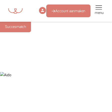
Account aanmaken
menu
Succesmatch