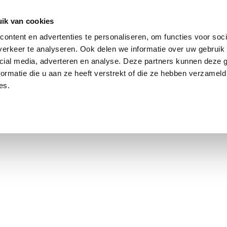
dier
Hoe werkt het?
De stichting
ik van cookies
ontent en advertenties te personaliseren, om functies voor soci
erkeer te analyseren. Ook delen we informatie over uw gebruik 
Oeps, er ging iets fout!
cial media, adverteren en analyse. Deze partners kunnen deze
ormatie die u aan ze heeft verstrekt of die ze hebben verzameld
es.
Sorry! Deze pagina kan op dit moment niet worden geladen.
Home
Alle dieren
Contact