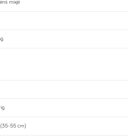
ns mixje
ng
rig
 (35-55 cm)