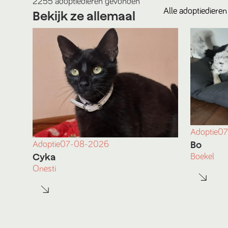
2255
adoptiedieren
gevonden
Alle
adoptiedieren
Bekijk ze allemaal
Adoptie
07
Bo
Adoptie
07-08-2026
Cyka
Boekel
Onesti