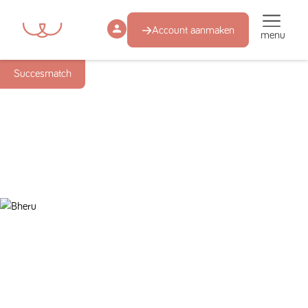
Account aanmaken
menu
Succesmatch