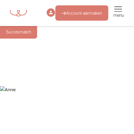
Account aanmaken
menu
Succesmatch