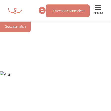
Account aanmaken
menu
Succesmatch