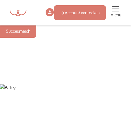
Account aanmaken
menu
Succesmatch