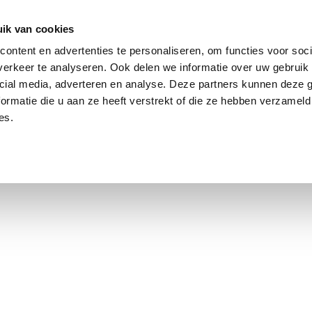
dier
Hoe werkt het?
De stichting
ik van cookies
ontent en advertenties te personaliseren, om functies voor soci
erkeer te analyseren. Ook delen we informatie over uw gebruik 
Oeps, er ging iets fout!
cial media, adverteren en analyse. Deze partners kunnen deze
ormatie die u aan ze heeft verstrekt of die ze hebben verzameld
es.
Sorry! Deze pagina kan op dit moment niet worden geladen.
Home
Alle dieren
Contact