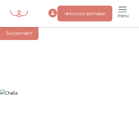
Account aanmaken
menu
Succesmatch