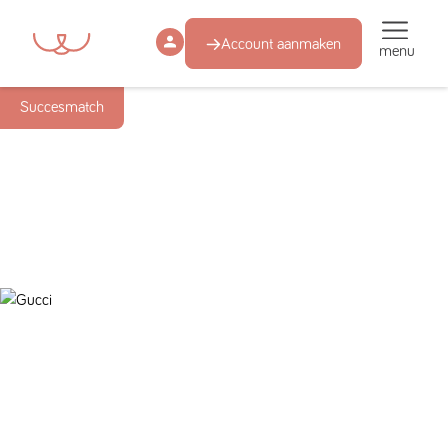
Account aanmaken
menu
Succesmatch