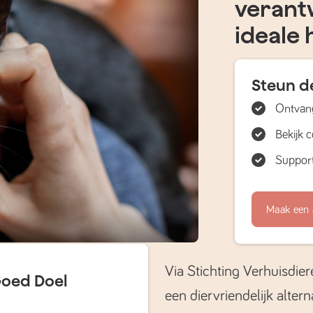
verant
ideale 
Steun de
Ontvang
Bekijk 
Support
Maak een 
Via Stichting Verhuisdier
Goed Doel
een diervriendelijk altern