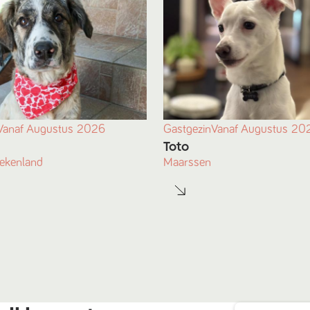
Vanaf
Augustus
2026
Gastgezin
Vanaf
Augustus
20
Toto
iekenland
Maarssen