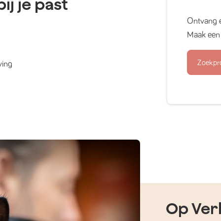
ij je past
Ontvang 
Maak een 
Zoekpr
ving
Op Verh