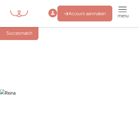
Account aanmaken
menu
Succesmatch