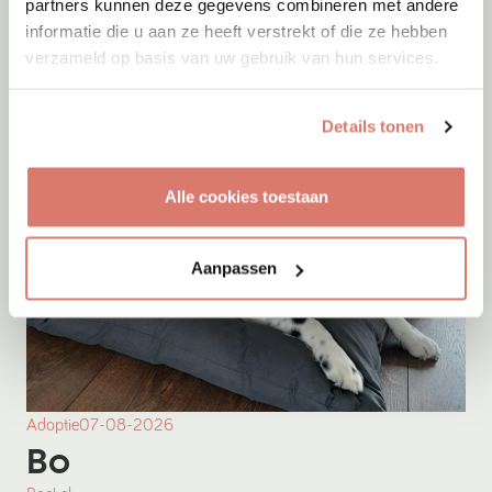
partners kunnen deze gegevens combineren met andere
informatie die u aan ze heeft verstrekt of die ze hebben
Onesti
verzameld op basis van uw gebruik van hun services.
Details tonen
Alle cookies toestaan
Aanpassen
Adoptie
07-08-2026
Bo