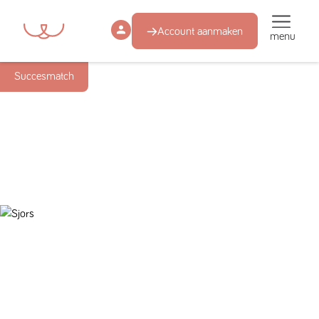
Account aanmaken
menu
Succesmatch