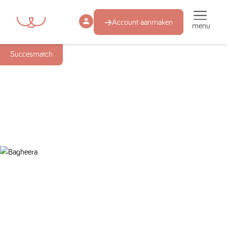
Account aanmaken
menu
Succesmatch