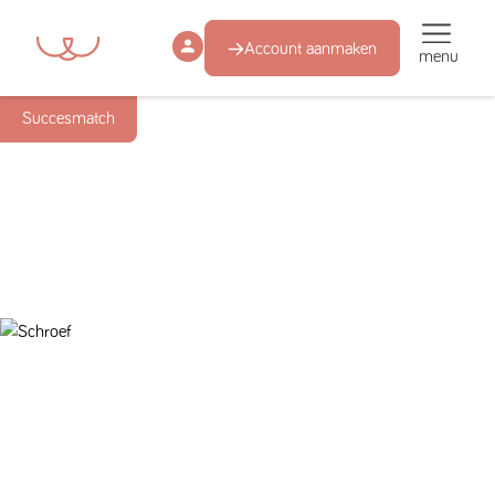
Account aanmaken
menu
Succesmatch