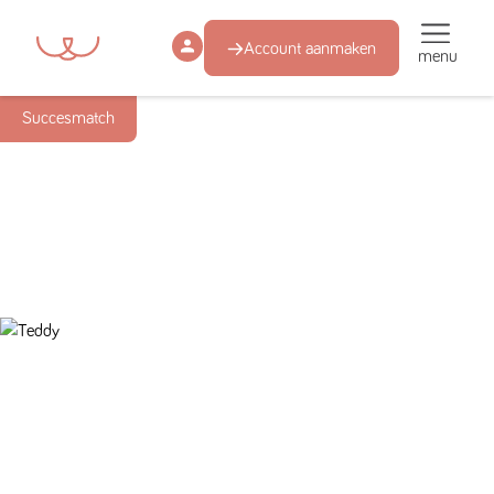
Account aanmaken
menu
Succesmatch