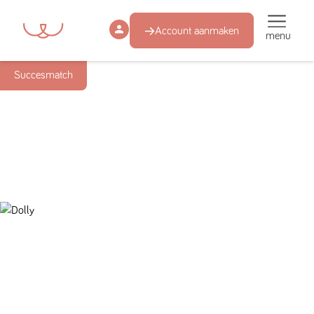
Account aanmaken
menu
Succesmatch