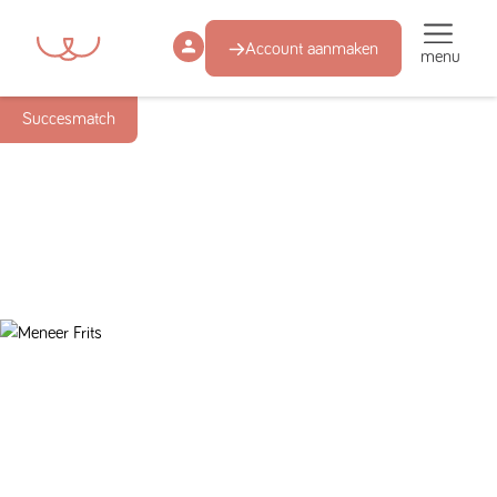
Account aanmaken
menu
Succesmatch