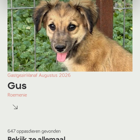
Gastgezin
Vanaf
Augustus
2026
Gus
Roemenie
647
oppasdieren
gevonden
Bekijk ze allemaal