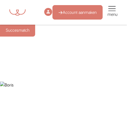
Account aanmaken
menu
Succesmatch