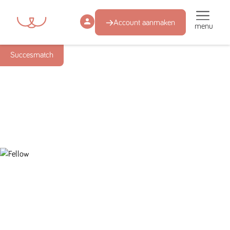
Account aanmaken
menu
Succesmatch