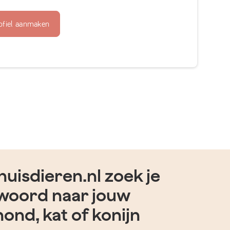
ofiel aanmaken
uisdieren.nl zoek je
woord naar jouw
hond, kat of konijn