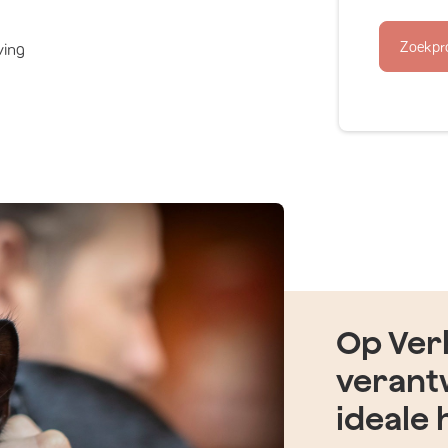
Zoekpr
ving
Op Verh
verant
ideale 