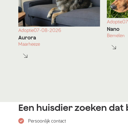
Adoptie
07
Nano
Adoptie
07-08-2026
Bemelen
Aurora
Maarheeze
Een huisdier zoeken dat b
Persoonlijk contact