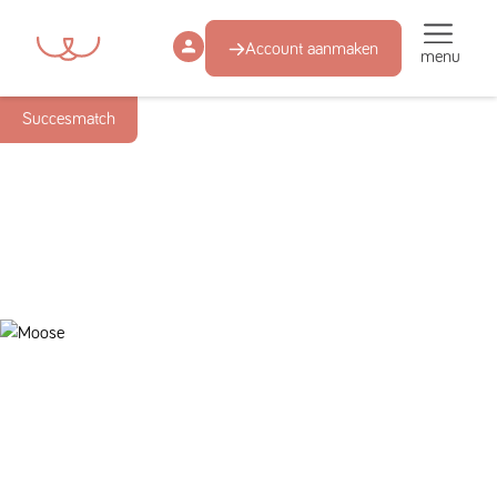
Account aanmaken
menu
Succesmatch