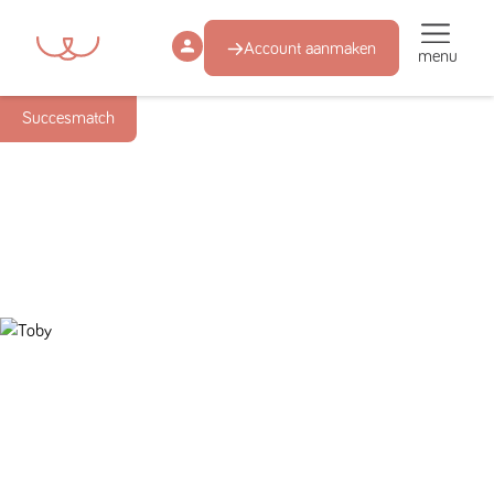
Account aanmaken
menu
Succesmatch