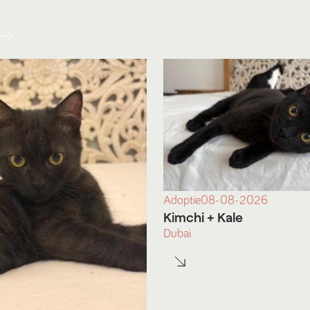
Adoptie
08-08-2026
Kimchi
+ Kale
Dubai