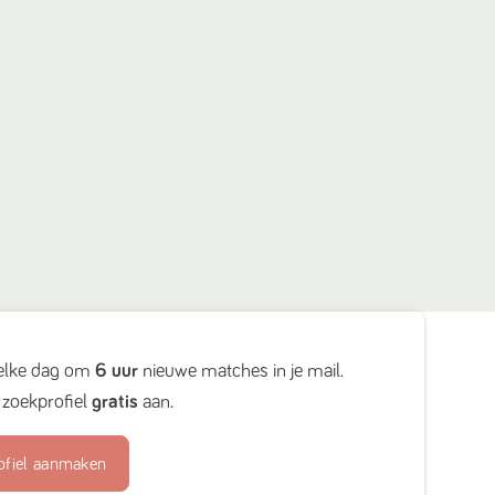
elke dag om
6 uur
nieuwe matches in je mail.
zoekprofiel
gratis
aan.
ofiel aanmaken