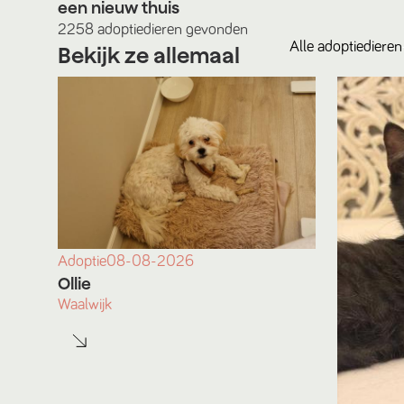
een nieuw thuis
2258
adoptiedieren
gevonden
Alle
adoptiedieren
Bekijk ze allemaal
Adoptie
08-08-2026
Ollie
Waalwijk