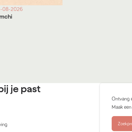
-08-2026
imchi
ij je past
Ontvang 
Maak een 
Zoekpr
ving