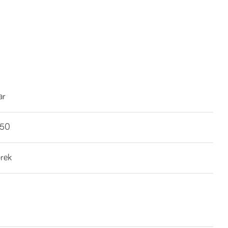
ar
€50
brek