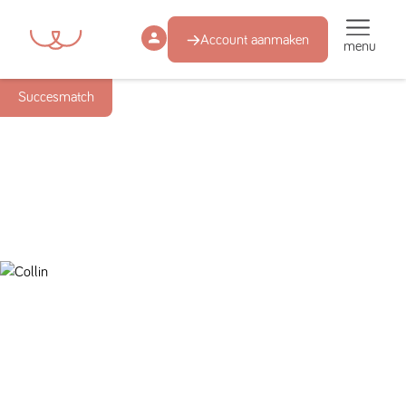
Account aanmaken
menu
Succesmatch