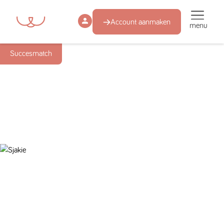
Account aanmaken
menu
Succesmatch