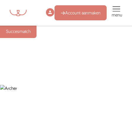
Account aanmaken
menu
Succesmatch