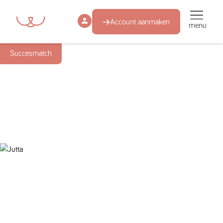
Account aanmaken
menu
Succesmatch