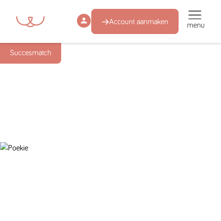
Account aanmaken
menu
Succesmatch