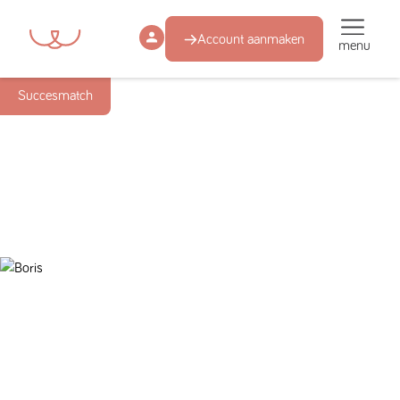
Account aanmaken
menu
Succesmatch