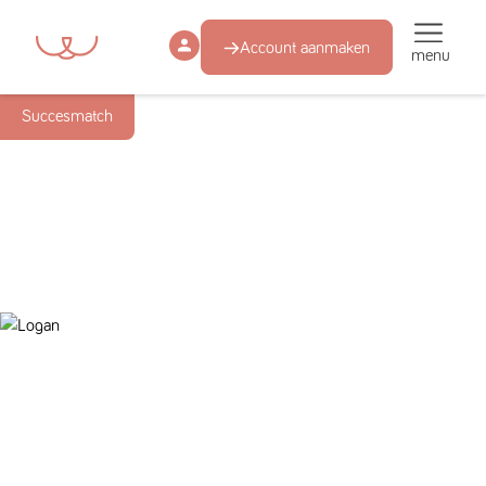
Account aanmaken
menu
Succesmatch