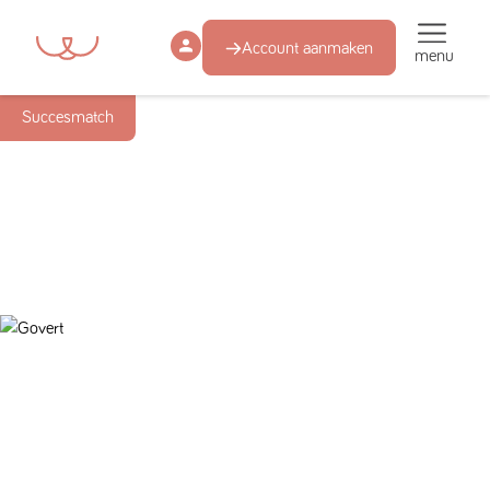
Account aanmaken
menu
Succesmatch