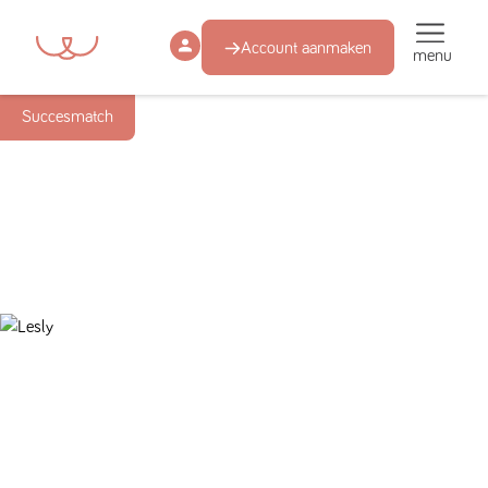
Account aanmaken
menu
Succesmatch