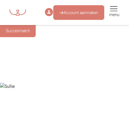
Account aanmaken
menu
Succesmatch