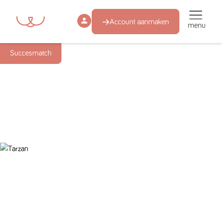
Account aanmaken
menu
Succesmatch