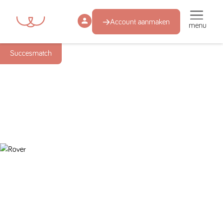
Account aanmaken
menu
Succesmatch