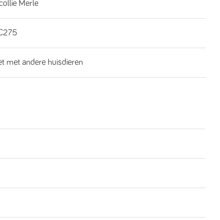
collie Merle
€275
iet met andere huisdieren