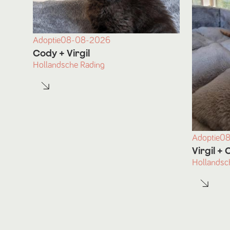
Adoptie
08-08-2026
Cody
+ Virgil
Hollandsche Rading
Adoptie
08
Virgil
+ 
Hollandsc