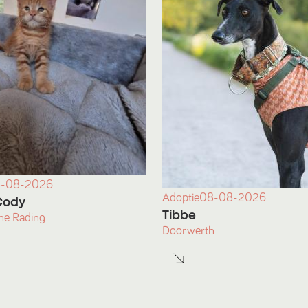
-08-2026
Adoptie
08-08-2026
Cody
Tibbe
he Rading
Doorwerth