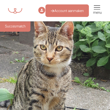
Account aanmaken
menu
Succesmatch