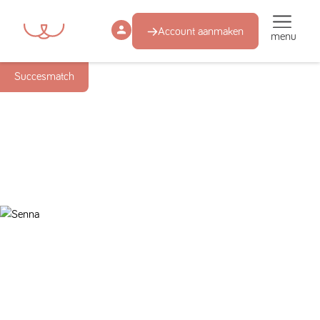
Account aanmaken
menu
Succesmatch