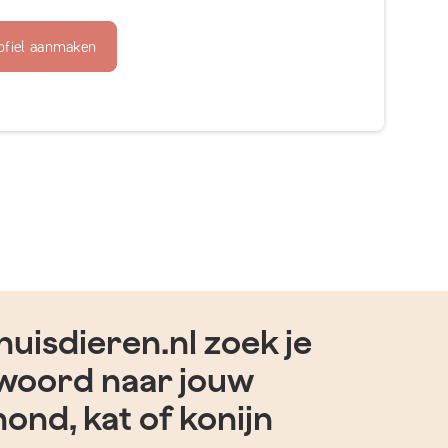
ofiel aanmaken
uisdieren.nl zoek je
woord naar jouw
hond, kat of konijn