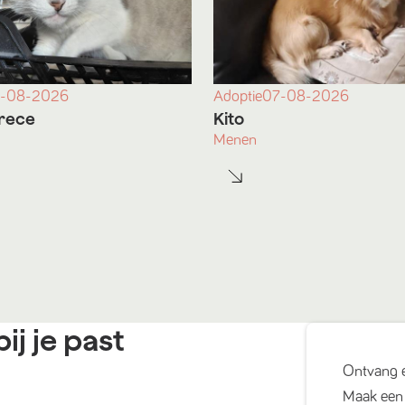
-08-2026
Adoptie
07-08-2026
rece
Kito
Menen
ij je past
Ontvang 
Maak een 