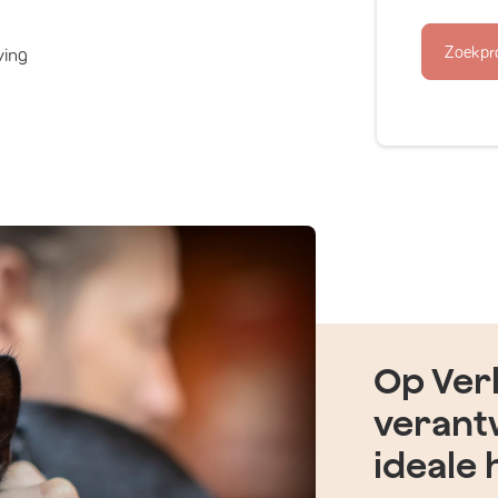
Zoekpr
ving
Op Verh
verant
ideale 