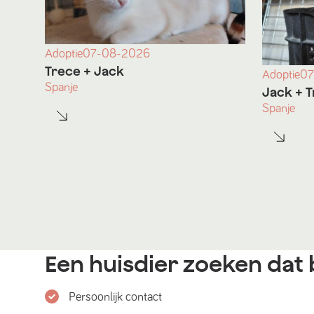
Adoptie
07-08-2026
Trece
+ Jack
Adoptie
07
Spanje
Jack
+ T
Spanje
Een huisdier zoeken dat b
Persoonlijk contact