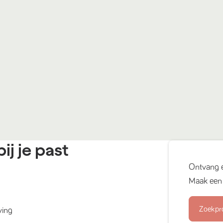
ij je past
Ontvang 
Maak een 
Zoekpr
ving