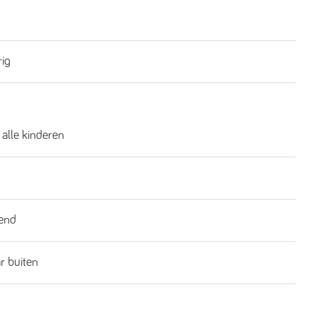
rig
 alle kinderen
end
ar buiten