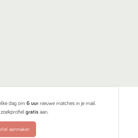
elke dag om
6 uur
nieuwe matches in je mail.
zoekprofiel
gratis
aan.
ofiel aanmaken