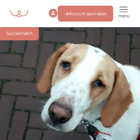
Account aanmaken
menu
Succesmatch