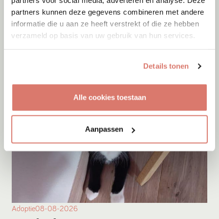
partners voor social media, adverteren en analyse. Deze
Adoptie
08-08-2026
partners kunnen deze gegevens combineren met andere
Fellini
informatie die u aan ze heeft verstrekt of die ze hebben
Gent
verzameld op basis van uw gebruik van hun services.
Details tonen
Alle cookies toestaan
Aanpassen
Adoptie
08-08-2026