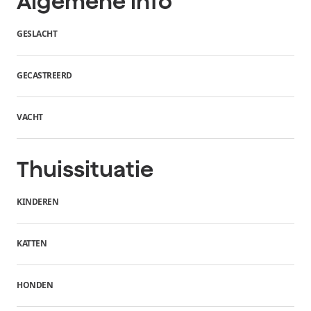
Algemene info
GESLACHT
GECASTREERD
VACHT
Thuissituatie
KINDEREN
KATTEN
HONDEN