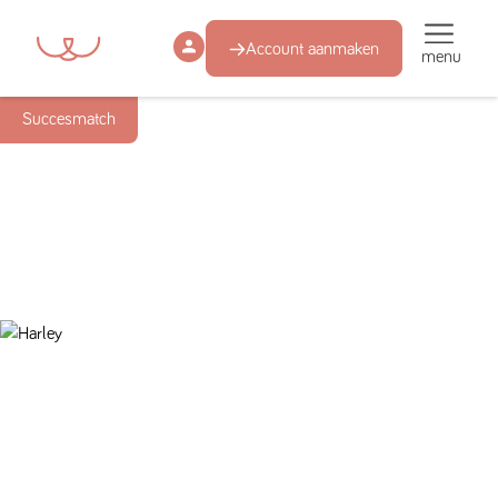
Account aanmaken
menu
Succesmatch