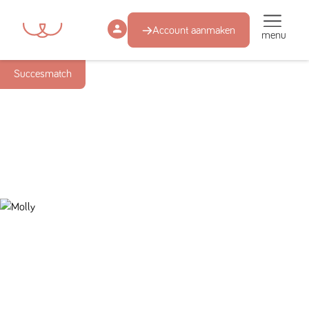
Account aanmaken
menu
Succesmatch