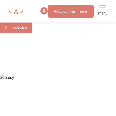
Account aanmaken
menu
Succesmatch