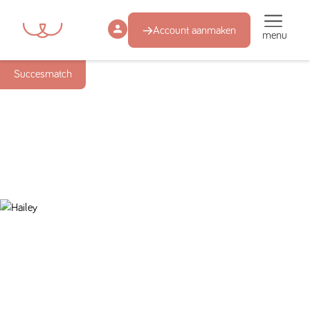
Account aanmaken
menu
Succesmatch