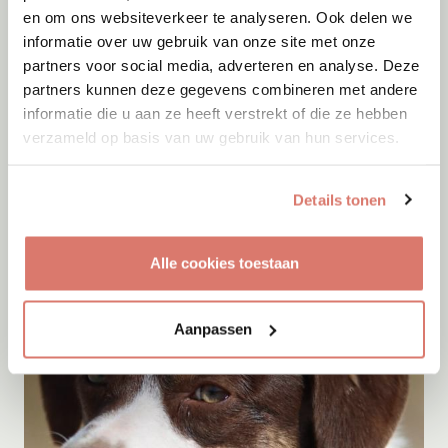
en om ons websiteverkeer te analyseren. Ook delen we
informatie over uw gebruik van onze site met onze
partners voor social media, adverteren en analyse. Deze
partners kunnen deze gegevens combineren met andere
informatie die u aan ze heeft verstrekt of die ze hebben
Adoptie
08-08-2026
verzameld op basis van uw gebruik van hun services.
Woozles
Beringen
Details tonen
Alle cookies toestaan
Aanpassen