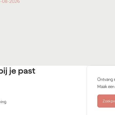
-08-2026
ij je past
Ontvang 
Maak een 
Zoekpr
ving