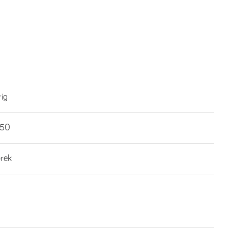
rig
€50
brek