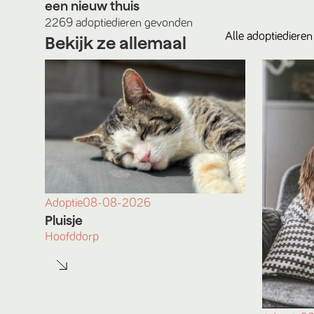
een nieuw thuis
2269
adoptiedieren
gevonden
Alle
adoptiedieren
Bekijk ze allemaal
Adoptie
08-08-2026
Pluisje
Hoofddorp